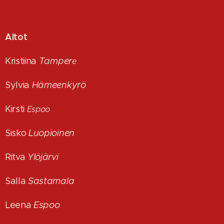
Altot
Kristiina
Tamper
e
Sylvia
Hämeenkyrö
Kirsti
Espoo
Sisko
Luopioinen
Ritva
Ylöjärvi
Salla
Sastamala
Leena
Espoo