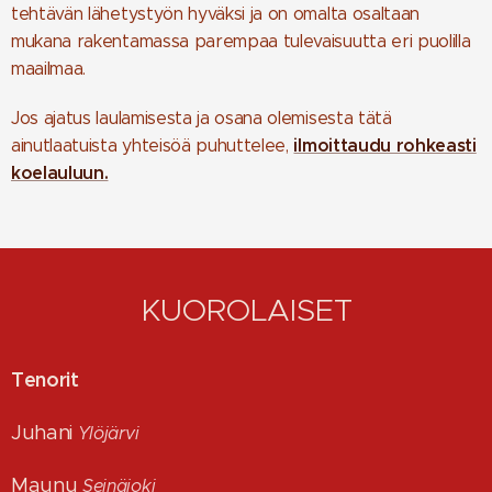
tehtävän lähetystyön hyväksi ja on omalta osaltaan
mukana rakentamassa parempaa tulevaisuutta eri puolilla
maailmaa.
Jos ajatus laulamisesta ja osana olemisesta tätä
ilmoittaudu rohkeasti
ainutlaatuista yhteisöä puhuttelee,
koelauluun.
KUOROLAISET
Tenorit
Juhani
Ylöjärvi
Maunu
Seinäjoki