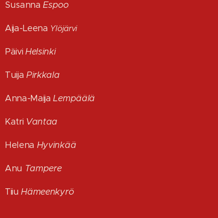
Susanna
Espoo
Aija-Leena
Ylöjärvi
Päivi
Helsinki
Tuija
Pirkkala
Anna-Maija
Lempäälä
Katri
Vantaa
Helena
Hyvinkää
Anu
Tampere
Tiiu
Hämeenkyrö