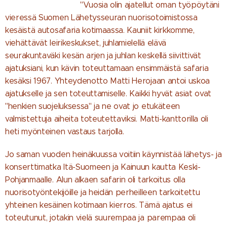
"Vuosia olin ajatellut oman työpöytäni
vieressä Suomen Lähetysseuran nuorisotoimistossa
kesäistä autosafaria kotimaassa. Kauniit kirkkomme,
viehättävät leirikeskukset, juhlamielellä elävä
seurakuntaväki kesän arjen ja juhlan keskellä siivittivät
ajatuksiani, kun kävin toteuttamaan ensimmäistä safaria
kesäksi 1967. Yhteydenotto Matti Herojaan antoi uskoa
ajatukselle ja sen toteuttamiselle. Kaikki hyvät asiat ovat
"henkien suojeluksessa" ja ne ovat jo etukäteen
valmistettuja aiheita toteutettaviksi. Matti-kanttorilla oli
heti myönteinen vastaus tarjolla.
Jo saman vuoden heinäkuussa voitiin käynnistää lähetys- ja
konserttimatka Itä-Suomeen ja Kainuun kautta Keski-
Pohjanmaalle. Alun alkaen safarin oli tarkoitus olla
nuorisotyöntekijöille ja heidän perheilleen tarkoitettu
yhteinen kesäinen kotimaan kierros. Tämä ajatus ei
toteutunut, jotakin vielä suurempaa ja parempaa oli