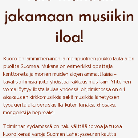
jakamaan musiikin
iloa!
Kuoro on lämminhenkinen ja monipuolinen joukko laulajia eri
puolilta Suomea. Mukana on esimerkiksi opettajia,
kanttoreita ja monien muiden alojen ammattilaisia –
tavallisia ihmisiä, joita yhdistää rakkaus musiikkiin. Yhteinen
voima löytyy ilosta laulaa yhdessä: ohjelmistossa on eri
aikakausien kirkkomusiikkia sekä musiikkia lähetyksen
työalueilta alkuperäiskielillä, kuten kiinaksi, xhosaksi,
mongoliksi ja hepreaksi.
Toiminnan sydämessä on halu välittää toivoa ja tukea:
kuoro kerää varoja Suomen Lähetysseuran kautta