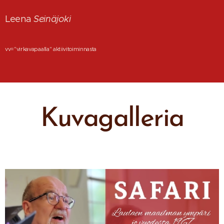
Leena
Seinäjoki
vv="virkavapaalla" aktiivitoiminnasta
Kuvagalleria