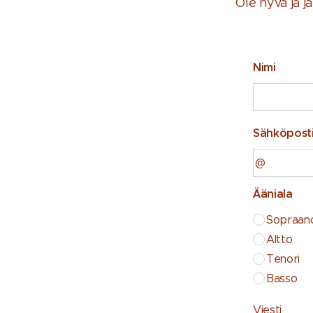
Ole hyvä ja j
Nimi
Sähköpost
Ääniala
Sopraan
Altto
Tenori
Basso
Viesti