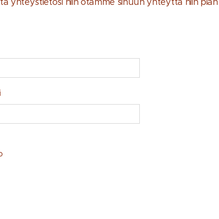
ätä yhteystietosi niin otamme sinuun yhteyttä niin pia
i
o